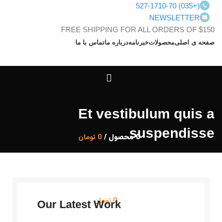
(+035) 527-1710-70
NEWSLETTER
FREE SHIPPING FOR ALL ORDERS OF $150
صفحه ی اصلی
محصولات
خبرنامه
درباره ما
تماس با ما
ورود / ثبت نام
Et vestibulum quis a
suspendisse
0
محصول
/
0
تومان
منو
0
تومان
Our Latest Work