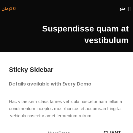
منو
0
تومان
Suspendisse quam at
vestibulum
Sticky Sidebar
Details available with Every Demo
Hac vitae sem class fames vehicula nascetur nam tellus a
condimentum inceptos mus rhoncus et accumsan fringilla
vehicula nascetur amet fermentum rutrum.
CLIENT