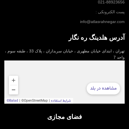
021-88923656
پست الکترونکی :
info@atlasrahnegar.com
آدرس هلدینگ ره نگار
تهران ، ابتدای خیابان مطهری ، خیابان سربداران ، پلاک 33 ، طبقه سوم ،
واحد 7
فضای مجازی