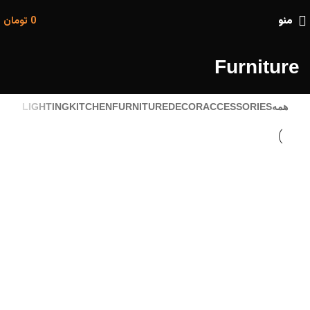
منو
0
تومان
Furniture
همه
ACCESSORIES
DECOR
FURNITURE
KITCHEN
LIGHTING
FURNITURE
NETUS EU MOLLIS HAC DIGNIS
FURNITURE
A LACUS BIBENDUM PULVINAR